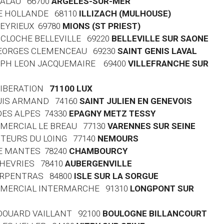
 PALAU 66700
ARGELES-SUR-MER
 DE HOLLANDE 68110
ILLIZACH (MULHOUSE)
HEYRIEUX 69780
MIONS (ST PRIEST)
LA CLOCHE BELLEVILLE 69220
BELLEVILLE SUR SAONE
 GEORGES CLEMENCEAU 69230
SAINT GENIS LAVAL
OSEPH LEON JACQUEMAIRE 69400
VILLEFRANCHE SUR
 LIBERATION
71100 LUX
LOUIS ARMAND 74160
SAINT JULIEN EN GENEVOIS
 DES ALPES 74330
EPAGNY METZ TESSY
MMERCIAL LE BREAU 77130
VARENNES SUR SEINE
AUTEURS DU LOING 77140
NEMOURS
DE MANTES 78240
CHAMBOURCY
 CHEVRIES 78410
AUBERGENVILLE
CARPENTRAS 84800
ISLE SUR LA SORGUE
OMMERCIAL INTERMARCHE 91310
LONGPONT SUR
 EDOUARD VAILLANT 92100
BOULOGNE BILLANCOURT