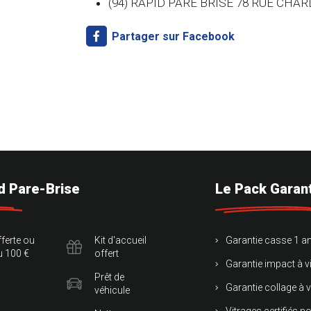
(94) RAPID PARE BRISE 78 RUE CHA
Partager sur Facebook
id Pare-Brise
Le Pack Garan
ferte ou
Kit d'accueil
Garantie casse 1 a
u 100 €
offert
Garantie impact à v
Prêt de
Garantie collage à v
véhicule