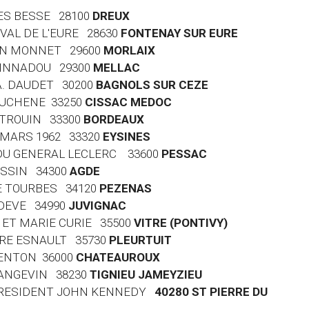
GES BESSE 28100
DREUX
 VAL DE L'EURE 28630
FONTENAY SUR EURE
EAN MONNET 29600
MORLAIX
RVINNADOU 29300
MELLAC
 A. DAUDET 30200
BAGNOLS SUR CEZE
EAUCHENE 33250
CISSAC MEDOC
Y TROUIN 33300
BORDEAUX
9 MARS 1962 33320
EYSINES
E DU GENERAL LECLERC 33600
PESSAC
ASSIN 34300
AGDE
DE TOURBES 34120
PEZENAS
ODEVE 34990
JUVIGNAC
E ET MARIE CURIE 35500
VITRE (PONTIVY)
RTRE ESNAULT 35730
PLEURTUIT
GENTON 36000
CHATEAUROUX
 LANGEVIN 38230
TIGNIEU JAMEYZIEU
U PRESIDENT JOHN KENNEDY
40280 ST PIERRE DU