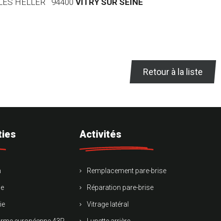
RLES HELLER 94400
VITRY SUR SEINE
Retour à la liste
ties
Activités
n
Remplacement pare-brise
ie
Réparation pare-brise
ie
Vitrage latéral