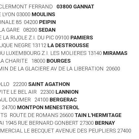
DE CLERMONT FERRAND
03800 GANNAT
E LYON 03000
MOULINS
ONALE 85 04200
PEIPIN
E LA GARE 08200
SEDAN
 LA RIJOLE Z.I. DU PIC 09100
PAMIERS
OUQUE NEGRE 13112
LA DESTROUSSE
 DU LUXEMBOURG Z.I. LES MOLIERES 13140
MIRAMAS
 LA CHARITE 18000
BOURGES
MIN DE LA GLACIERE AV DE LA LIBERATION 20600
HOLLO 22200
SAINT AGATHON
VITE LE BEL AIR 22300
LANNION
 PAUL DOUMER 24100
BERGERAC
 24700
MONTPON MENESTEROL
 LOTS ROUTE DE ROMANS 26600
TAIN L'HERMITAGE
 MAI 1945 RUE BERNARD GONBERT 27300
BERNAY
MMERCIAL LE BECQUET AVENUE DES PEUPLIERS 27400