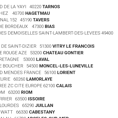
RD DE LA YAYI 40220
TARNOS
RTHEZ 40700
HAGETMAU
ONAL 152 45190
TAVERS
E DE BORDEAUX 47300
BIAS
 DES DEMOISELLES SAINT-LAMBERT-DES-LEVEES 49400
G DE SAINT-DIZIER 51300
VITRY LE FRANCOIS
RE ROUGE AZE 53200
CHATEAU GONTIER
 BRETAGNE 53000
LAVAL
ENE BOUCHER 54500
MONCEL-LES-LUNEVILLE
ARD MENDES FRANCE 56100
LORIENT
EURIE 60260
LAMORLAYE
RREE ZC CITE EUROPE 62100
CALAIS
IOM 63200
RIOM
ERRIER 63500
ISSOIRE
E LOURDES 65290
JUILLAN
ES WATT 66330
CABESTANY