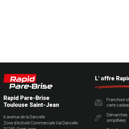
L' offre Rap
Rapid Pare-Brise
Franchise of
Toulouse Saint-Jean
carte cadea
Démarches
6 avenue de la Dancelle
simplifiées
Zone d'Activité Commerciale Val Dancelle
31240 Saint-Jean