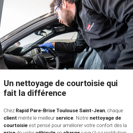
Un nettoyage de courtoisie qui
fait la différence
Chez
Rapid Pare-Brise Toulouse Saint-Jean
, chaque
client
mérite le meilleur
service
. Notre
nettoyage de
courtoisie
est pensé pour améliorer votre confort dès la
prise
de votre
véhicule
en
charge
jusqu’à sa restitution.